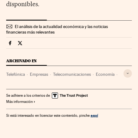
disponibles.
El análisis de la actualidad económica y las noticias
financieras más relevantes
Companias Cinco Días en Facebook
Companias Cinco Días en Twitter
ARCHIVADO EN
Telefónica
Empresas
Telecomunicaciones
Economía
Comunicaciones
Se adhiere a los criterios de
Más información
aquí
Si está interesado en licenciar este contenido, pinche