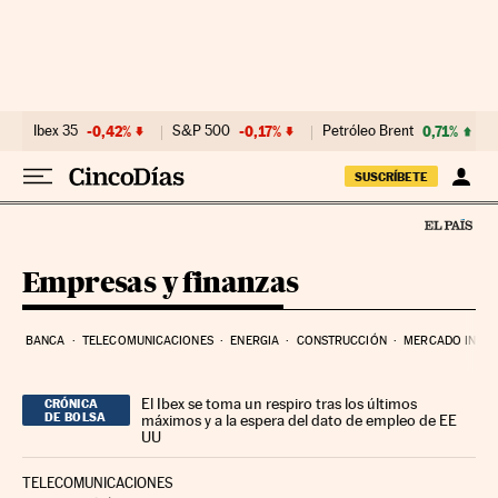
Ir al contenido
Ibex 35
-0,42%
S&P 500
-0,17%
Petróleo Brent
0,71%
SUSCRÍBETE
Empresas y finanzas
BANCA
TELECOMUNICACIONES
ENERGIA
CONSTRUCCIÓN
MERCADO INMOB
El Ibex se toma un respiro tras los últimos
CRÓNICA
DE BOLSA
máximos y a la espera del dato de empleo de EE
UU
TELECOMUNICACIONES