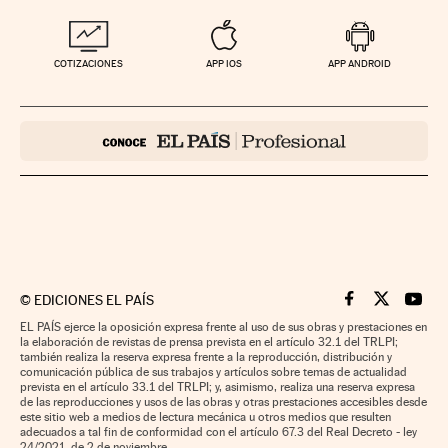
COTIZACIONES
APP IOS
APP ANDROID
©
EDICIONES EL PAÍS
Cinco Días en F
Cinco Días e
Cinco 
EL PAÍS ejerce la oposición expresa frente al uso de sus obras y prestaciones en
la elaboración de revistas de prensa prevista en el artículo 32.1 del TRLPI;
también realiza la reserva expresa frente a la reproducción, distribución y
comunicación pública de sus trabajos y artículos sobre temas de actualidad
prevista en el artículo 33.1 del TRLPI; y, asimismo, realiza una reserva expresa
de las reproducciones y usos de las obras y otras prestaciones accesibles desde
este sitio web a medios de lectura mecánica u otros medios que resulten
adecuados a tal fin de conformidad con el artículo 67.3 del Real Decreto - ley
24/2021, de 2 de noviembre