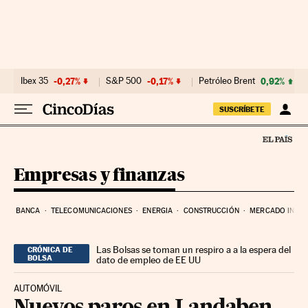
Ir al contenido
Ibex 35
-0,27%
S&P 500
-0,17%
Petróleo Brent
0,92%
SUSCRÍBETE
Empresas y finanzas
BANCA
TELECOMUNICACIONES
ENERGIA
CONSTRUCCIÓN
MERCADO INMOB
Las Bolsas se toman un respiro a a la espera del
CRÓNICA DE
BOLSA
dato de empleo de EE UU
AUTOMÓVIL