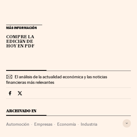
MÁS INFORMACIÓN
COMPRE LA
EDICIâN DE
HOY EN PDF
El análisis de la actualidad económica y las noticias
financieras más relevantes
Companias Cinco Días en Facebook
Companias Cinco Días en Twitter
ARCHIVADO EN
Automoción
Empresas
Economía
Industria