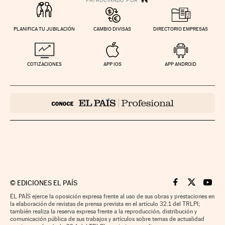
PLANIFICA TU JUBILACIÓN
CAMBIO DIVISAS
DIRECTORIO EMPRESAS
COTIZACIONES
APP IOS
APP ANDROID
©
EDICIONES EL PAÍS
Cinco Días en F
Cinco Días e
Cinco 
EL PAÍS ejerce la oposición expresa frente al uso de sus obras y prestaciones en
la elaboración de revistas de prensa prevista en el artículo 32.1 del TRLPI;
también realiza la reserva expresa frente a la reproducción, distribución y
comunicación pública de sus trabajos y artículos sobre temas de actualidad