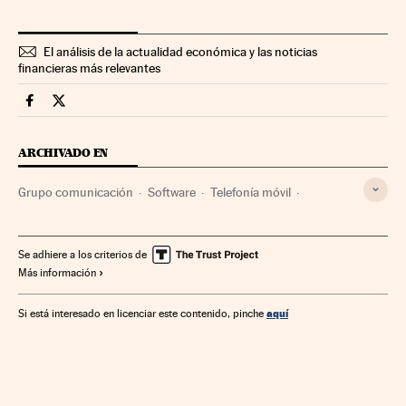
El análisis de la actualidad económica y las noticias
financieras más relevantes
Companias Cinco Días en Facebook
Companias Cinco Días en Twitter
ARCHIVADO EN
Grupo comunicación
Software
Telefonía móvil
Confección
Medios comunicación
Informática
Telefonía
Comunicación
Telecomunicaciones
Se adhiere a los criterios de
Más información
Relojería
Comunicaciones
Industria
Apps
Joyería
Aplicaciones informáticas
Complementos moda
aquí
Si está interesado en licenciar este contenido, pinche
Grupo Prisa
Telefonía móvil multimedia
Moda
Relojes
Tecnologías movilidad
Tecnología
Ciencia