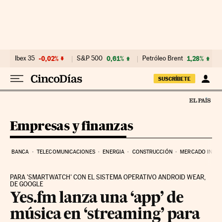
Ir al contenido
Ibex 35
-0,02%
S&P 500
0,61%
Petróleo Brent
1,28%
SUSCRÍBETE
Empresas y finanzas
BANCA
TELECOMUNICACIONES
ENERGIA
CONSTRUCCIÓN
MERCADO INMOB
PARA 'SMARTWATCH' CON EL SISTEMA OPERATIVO ANDROID WEAR,
DE GOOGLE
Yes.fm lanza una ‘app’ de
música en ‘streaming’ para