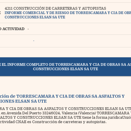
4211 CONSTRUCCIÓN DE CARRETERAS Y AUTOPISTAS
E
INFORME COMERCIAL Y DE RIESGO DE TORRESCAMARA Y CIA DE OBR
CONSTRUCCIONES ELSAN SA UTE
martlife
O ACTIVIDAD
-
erritorio Pyme
-
egal
ona Trading
 EL INFORME COMPLETO DE TORRESCAMARA Y CIA DE OBRAS SA A
CONSTRUCCIONES ELSAN SA UTE
ventos
igue a Cinco Días
ación de TORRESCAMARA Y CIA DE OBRAS SA ASFALTOS Y
ONES ELSAN SA UTE
tros
 Y CIA DE OBRAS SA ASFALTOS Y CONSTRUCCIONES ELSAN SA UTE,
a en Avenida Del Puerto 33246024, Valencia (Valencia) TORRESCAMARA
LTOS Y CONSTRUCCIONES ELSAN SA UTE tiene la forma jurídica
Unió
actividad CNAE es Construcción de carreteras y autopistas.