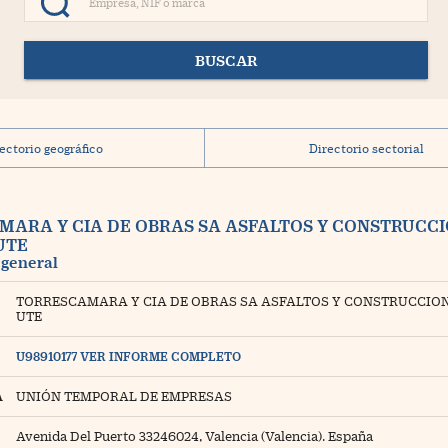
pinión
BUSCAR
logs
xtras
ectorio geográfico
Directorio sectorial
ídeos
ARA Y CIA DE OBRAS SA ASFALTOS Y CONSTRUCC
UTE
otogalerías
 general
TORRESCAMARA Y CIA DE OBRAS SA ASFALTOS Y CONSTRUCCION
nfografías
UTE
otorrelatos
U98910177 VER INFORME COMPLETO
ewsletter
A
UNIÓN TEMPORAL DE EMPRESAS
Avenida Del Puerto 33246024, Valencia (Valencia). España