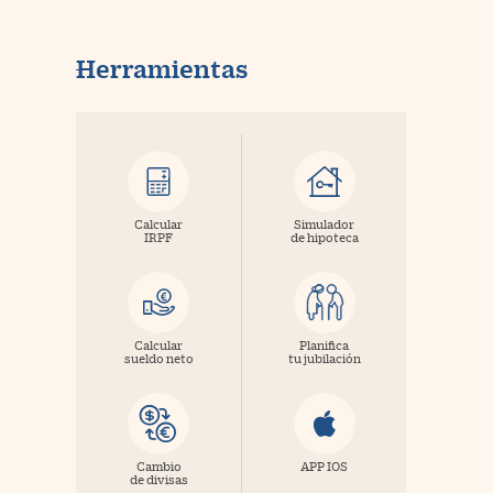
Herramientas
Calcular
Simulador
IRPF
de hipoteca
Calcular
Planifica
sueldo neto
tu jubilación
Cambio
APP IOS
de divisas