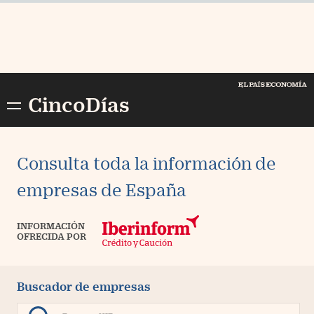
Cerrar menú
Busc
E
PAÍS Economía
CincoDías
ompañías
ercados
Consulta toda la información de
conomía
empresas de España
otizaciones
INFORMACIÓN
OFRECIDA POR
ondos y Planes
i Dinero
Buscador de empresas
ortuna