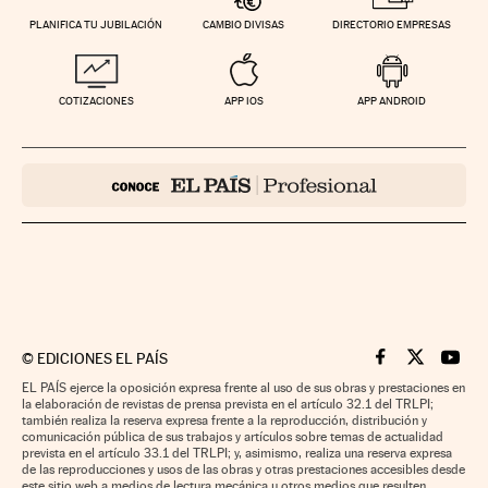
PLANIFICA TU JUBILACIÓN
CAMBIO DIVISAS
DIRECTORIO EMPRESAS
COTIZACIONES
APP IOS
APP ANDROID
©
EDICIONES EL PAÍS
Cinco Días en F
Cinco Días e
Cinco 
EL PAÍS ejerce la oposición expresa frente al uso de sus obras y prestaciones en
la elaboración de revistas de prensa prevista en el artículo 32.1 del TRLPI;
también realiza la reserva expresa frente a la reproducción, distribución y
comunicación pública de sus trabajos y artículos sobre temas de actualidad
prevista en el artículo 33.1 del TRLPI; y, asimismo, realiza una reserva expresa
de las reproducciones y usos de las obras y otras prestaciones accesibles desde
este sitio web a medios de lectura mecánica u otros medios que resulten