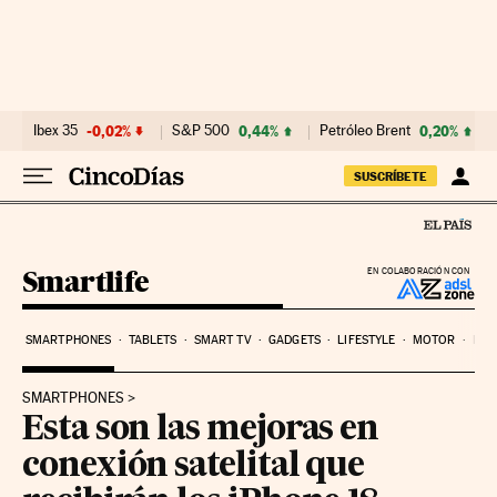
Ir al contenido
Ibex 35
-0,02%
S&P 500
0,44%
Petróleo Brent
0,20%
SUSCRÍBETE
Smartlife
EN COLABORACIÓN CON
SMARTPHONES
TABLETS
SMART TV
GADGETS
LIFESTYLE
MOTOR
PYM
SMARTPHONES
Esta son las mejoras en
conexión satelital que