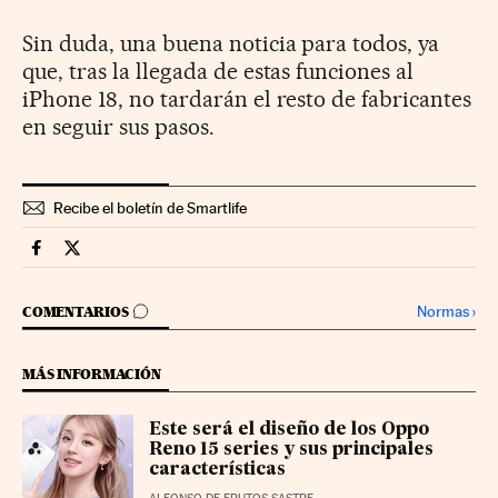
Sin duda, una buena noticia para todos, ya
que, tras la llegada de estas funciones al
iPhone 18, no tardarán el resto de fabricantes
en seguir sus pasos.
Recibe el boletín de Smartlife
Smartlife Cinco Días en Facebook
Smartlife Cinco Días en Twitter
IR A LOS COMENTARIOS
Normas
›
COMENTARIOS
MÁS INFORMACIÓN
Este será el diseño de los Oppo
Reno 15 series y sus principales
características