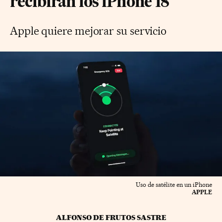
recibirán los iPhone 18
Apple quiere mejorar su servicio
Uso de satélite en un iPhone
APPLE
ALFONSO DE FRUTOS SASTRE