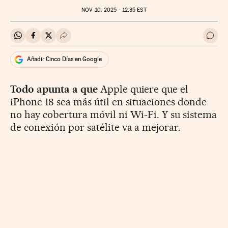
NOV
10, 2025 - 12:35
EST
Compartir en Whatsapp
Compartir en Facebook
Compartir en Twitter
Desplegar Redes Sociales
Ir a 
Añadir Cinco Días en Google
Todo apunta a que
Apple quiere que el
iPhone 18 sea más útil en situaciones donde
no hay cobertura móvil ni Wi-Fi. Y su sistema
de conexión por satélite va a mejorar.