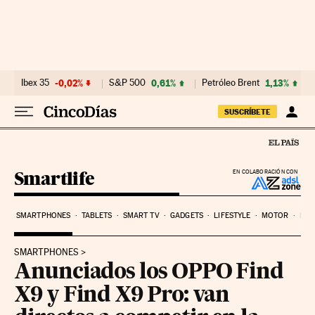
Ir al contenido
Ibex 35
-0,02%
S&P 500
0,61%
Petróleo Brent
1,13%
SUSCRÍBETE
Smartlife
EN COLABORACIÓN CON
SMARTPHONES
TABLETS
SMART TV
GADGETS
LIFESTYLE
MOTOR
PYM
SMARTPHONES
Anunciados los OPPO Find
X9 y Find X9 Pro: van