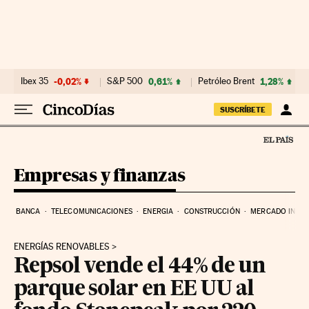
Ir al contenido
Ibex 35
-0,02%
S&P 500
0,61%
Petróleo Brent
1,28%
SUSCRÍBETE
Empresas y finanzas
BANCA
TELECOMUNICACIONES
ENERGIA
CONSTRUCCIÓN
MERCADO INMOB
ENERGÍAS RENOVABLES
Repsol vende el 44% de un
parque solar en EE UU al