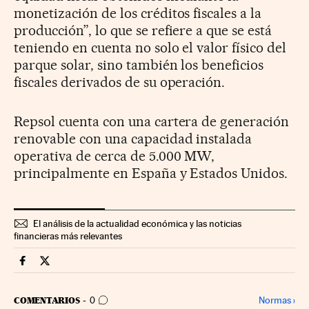
monetización de los créditos fiscales a la
producción”, lo que se refiere a que se está
teniendo en cuenta no solo el valor físico del
parque solar, sino también los beneficios
fiscales derivados de su operación.
Repsol cuenta con una cartera de generación
renovable con una capacidad instalada
operativa de cerca de 5.000 MW,
principalmente en España y Estados Unidos.
El análisis de la actualidad económica y las noticias
financieras más relevantes
Companias Cinco Días en Facebook
Companias Cinco Días en Twitter
IR A LOS COMENTARIOS
Normas
›
COMENTARIOS
0