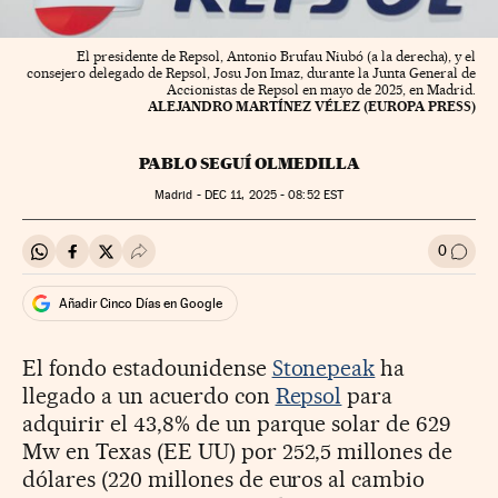
El presidente de Repsol, Antonio Brufau Niubó (a la derecha), y el
consejero delegado de Repsol, Josu Jon Imaz, durante la Junta General de
Accionistas de Repsol en mayo de 2025, en Madrid.
ALEJANDRO MARTÍNEZ VÉLEZ (EUROPA PRESS)
PABLO SEGUÍ OLMEDILLA
Madrid -
DEC
11, 2025 - 08:52
EST
0
Compartir en Whatsapp
Compartir en Facebook
Compartir en Twitter
Desplegar Redes Sociales
Ir a l
Añadir Cinco Días en Google
El fondo estadounidense
Stonepeak
ha
llegado a un acuerdo con
Repsol
para
adquirir el 43,8% de un parque solar de 629
Mw en Texas (EE UU) por 252,5 millones de
dólares (220 millones de euros al cambio