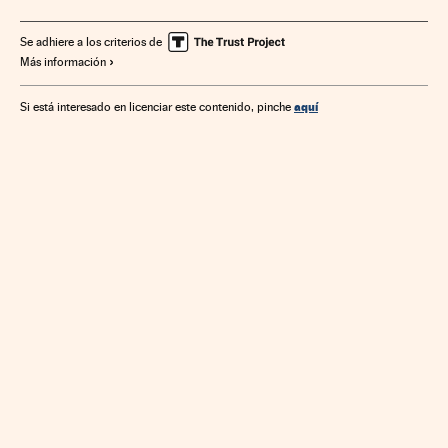
Estados Unidos
Fondos inversión
Energías renovables
Se adhiere a los criterios de
Más información
aquí
Si está interesado en licenciar este contenido, pinche