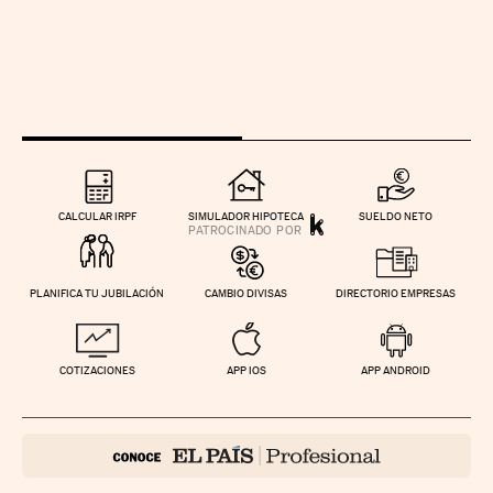
CALCULAR IRPF
SIMULADOR HIPOTECA
SUELDO NETO
PLANIFICA TU JUBILACIÓN
CAMBIO DIVISAS
DIRECTORIO EMPRESAS
COTIZACIONES
APP IOS
APP ANDROID