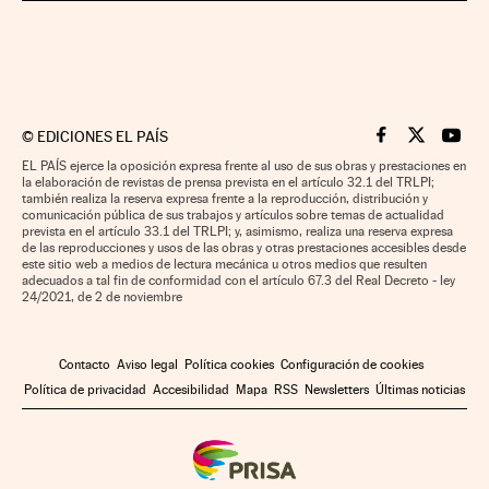
©
EDICIONES EL PAÍS
Cinco Días en F
Cinco Días e
Cinco 
EL PAÍS ejerce la oposición expresa frente al uso de sus obras y prestaciones en
la elaboración de revistas de prensa prevista en el artículo 32.1 del TRLPI;
también realiza la reserva expresa frente a la reproducción, distribución y
comunicación pública de sus trabajos y artículos sobre temas de actualidad
prevista en el artículo 33.1 del TRLPI; y, asimismo, realiza una reserva expresa
de las reproducciones y usos de las obras y otras prestaciones accesibles desde
este sitio web a medios de lectura mecánica u otros medios que resulten
adecuados a tal fin de conformidad con el artículo 67.3 del Real Decreto - ley
24/2021, de 2 de noviembre
Contacto
Aviso legal
Política cookies
Configuración de cookies
Política de privacidad
Accesibilidad
Mapa
RSS
Newsletters
Últimas noticias