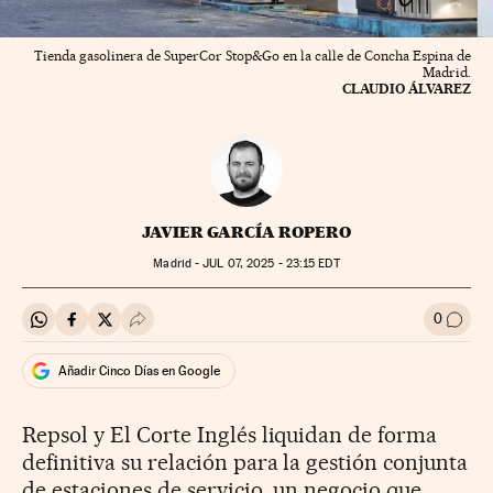
Tienda gasolinera de SuperCor Stop&Go en la calle de Concha Espina de
Madrid.
CLAUDIO ÁLVAREZ
JAVIER GARCÍA ROPERO
Madrid -
JUL
07, 2025 - 23:15
EDT
0
Compartir en Whatsapp
Compartir en Facebook
Compartir en Twitter
Desplegar Redes Sociales
Ir a l
Añadir Cinco Días en Google
Repsol y El Corte Inglés liquidan de forma
definitiva su relación para la gestión conjunta
de estaciones de servicio, un negocio que