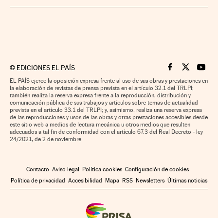
©
EDICIONES EL PAÍS
Cinco Días en F
Cinco Días e
Cinco 
EL PAÍS ejerce la oposición expresa frente al uso de sus obras y prestaciones en
la elaboración de revistas de prensa prevista en el artículo 32.1 del TRLPI;
también realiza la reserva expresa frente a la reproducción, distribución y
comunicación pública de sus trabajos y artículos sobre temas de actualidad
prevista en el artículo 33.1 del TRLPI; y, asimismo, realiza una reserva expresa
de las reproducciones y usos de las obras y otras prestaciones accesibles desde
este sitio web a medios de lectura mecánica u otros medios que resulten
adecuados a tal fin de conformidad con el artículo 67.3 del Real Decreto - ley
24/2021, de 2 de noviembre
Contacto
Aviso legal
Política cookies
Configuración de cookies
Política de privacidad
Accesibilidad
Mapa
RSS
Newsletters
Últimas noticias