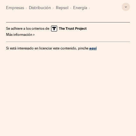
Empresas
Distribución
Repsol
Energía
El Corte Inglés
Gasolineras
Supercor
Gasolina
Se adhiere a los criterios de
Más información
aquí
Si está interesado en licenciar este contenido, pinche