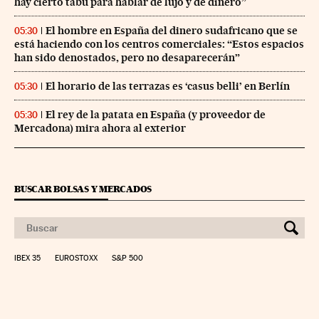
hay cierto tabú para hablar de lujo y de dinero”
El hombre en España del dinero sudafricano que se
05:30
está haciendo con los centros comerciales: “Estos espacios
han sido denostados, pero no desaparecerán”
El horario de las terrazas es ‘casus belli’ en Berlín
05:30
El rey de la patata en España (y proveedor de
05:30
Mercadona) mira ahora al exterior
BUSCAR BOLSAS Y MERCADOS
IBEX 35
EUROSTOXX
S&P 500