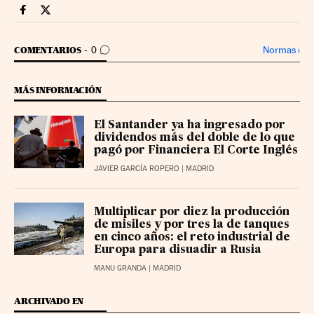
Companias Cinco Días en Facebook
Companias Cinco Días en Twitter
IR A LOS COMENTARIOS
Normas
›
COMENTARIOS
0
MÁS INFORMACIÓN
El Santander ya ha ingresado por
dividendos más del doble de lo que
pagó por Financiera El Corte Inglés
JAVIER GARCÍA ROPERO
| MADRID
Multiplicar por diez la producción
de misiles y por tres la de tanques
en cinco años: el reto industrial de
Europa para disuadir a Rusia
MANU GRANDA
| MADRID
ARCHIVADO EN