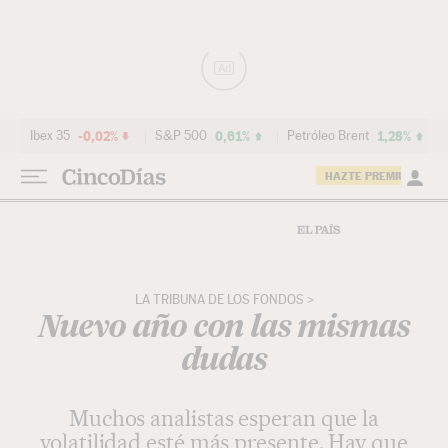
Ir al contenido
Ad
Ibex 35
-0,02%
S&P 500
0,61%
Petróleo Brent
1,28%
HAZTE PREMIUM
LA TRIBUNA DE LOS FONDOS
Nuevo año con las mismas
dudas
Muchos analistas esperan que la
volatilidad esté más presente. Hay que