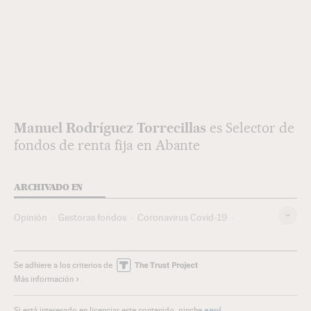
Manuel Rodríguez Torrecillas
es Selector de
fondos de renta fija en Abante
ARCHIVADO EN
Opinión
Gestoras fondos
Coronavirus Covid-19
Pandemia
Coronavirus
Bolsa
Fondos inversión
Virología
Epidemia
Enfermedades infecciosas
Se adhiere a los criterios de
Más información
Bancos
Mercados financieros
Microbiología
Enfermedades
Empresas
Medicina
Economía
aquí
Si está interesado en licenciar este contenido, pinche