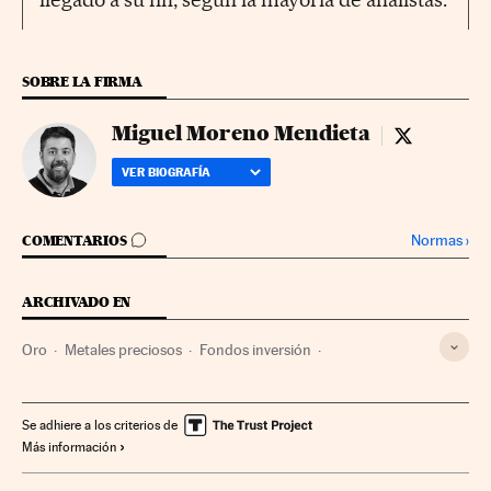
SOBRE LA FIRMA
Miguel Moreno Mendieta
Miguel More
VER BIOGRAFÍA
IR A LOS COMENTARIOS
Normas
›
COMENTARIOS
ARCHIVADO EN
Oro
Metales preciosos
Fondos inversión
Materias primas
Mercados financieros
Finanzas
Industria
Se adhiere a los criterios de
Más información