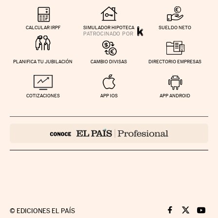
CALCULAR IRPF
SIMULADOR HIPOTECA
SUELDO NETO
PLANIFICA TU JUBILACIÓN
CAMBIO DIVISAS
DIRECTORIO EMPRESAS
COTIZACIONES
APP IOS
APP ANDROID
©
EDICIONES EL PAÍS
Cinco Días en F
Cinco Días e
Cinco 