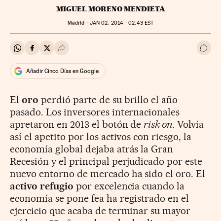
MIGUEL MORENO MENDIETA
Madrid -
JAN
02, 2014 - 02:43
EST
Compartir en Whatsapp
Compartir en Facebook
Compartir en Twitter
Desplegar Redes Sociales
Ir a 
Añadir Cinco Días en Google
El
oro
perdió parte de su brillo el año
pasado. Los inversores internacionales
apretaron en 2013 el botón de
risk on
. Volvía
así el apetito por los activos con riesgo, la
economía global dejaba atrás la Gran
Recesión y el principal perjudicado por este
nuevo entorno de mercado ha sido el oro. El
activo refugio
por excelencia cuando la
economía se pone fea ha registrado en el
ejercicio que acaba de terminar su mayor