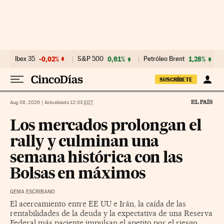
Ir al contenido
Ibex 35
-0,02%
S&P 500
0,61%
Petróleo Brent
1,28%
SUSCRÍBETE
Aug 08, 2026
|
Actualizado 12:03
EDT
Los mercados prolongan el
rally y culminan una
semana histórica con las
Bolsas en máximos
GEMA ESCRIBANO
El acercamiento entre EE UU e Irán, la caída de las
rentabilidades de la deuda y la expectativa de una Reserva
Federal más paciente impulsan el apetito por el riesgo