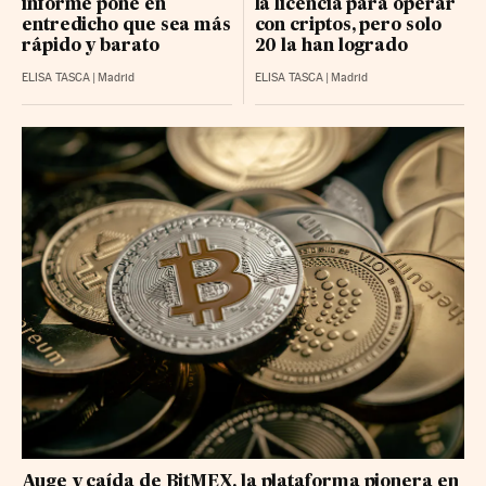
informe pone en
la licencia para operar
entredicho que sea más
con criptos, pero solo
rápido y barato
20 la han logrado
ELISA TASCA
|
Madrid
ELISA TASCA
|
Madrid
Auge y caída de BitMEX, la plataforma pionera en