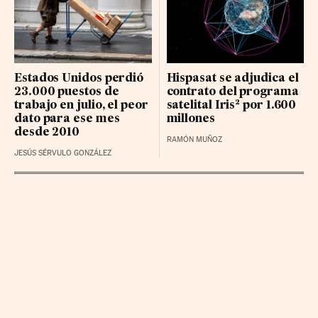
BBVA RG
24.6 (0.01%)
LOGISTA INTEGRAL BR
36.7 (0.34%)
NATURGY GRP BR
28.72 (-0.06%)
Estados Unidos perdió
Hispasat se adjudica el
23.000 puestos de
contrato del programa
trabajo en julio, el peor
satelital Iris² por 1.600
dato para ese mes
millones
desde 2010
RAMÓN MUÑOZ
JESÚS SÉRVULO GONZÁLEZ