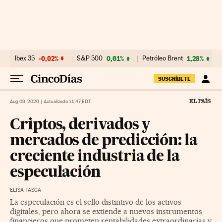
Ir al contenido
Ibex 35
-0,02%
S&P 500
0,61%
Petróleo Brent
1,28%
SUSCRÍBETE
Aug 09, 2026
|
Actualizado 11:47
EDT
Criptos, derivados y
mercados de predicción: la
creciente industria de la
especulación
ELISA TASCA
La especulación es el sello distintivo de los activos
digitales, pero ahora se extiende a nuevos instrumentos
financieros que prometen rentabilidades extraordinarias y