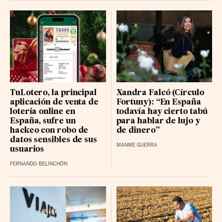
REDEIA CORP BR
15.47 (0.02%)
CELLNEX TELECOM BR
27.56 (0.76%)
REPSOL BR
25.28 (-0.18%)
CAIXABANK
12.82 (-0.06%)
FLUIDRA BR
20.36 (0.04%)
TuLotero, la principal
Xandra Falcó (Círculo
FERROVIAL RG
57.36 (0.26%)
aplicación de venta de
Fortuny): “En España
lotería online en
todavía hay cierto tabú
PUIG BRANDS B RG
16.88 (0.07%)
España, sufre un
para hablar de lujo y
LABOR. FARMAC. R BR
hackeo con robo de
de dinero”
58.35 (-0.25%)
datos sensibles de sus
MANME GUERRA
GRIFOLS-A BR
10.175 (0.07%)
usuarios
FERNANDO BELINCHÓN
ACCIONA BR
140.7239 (0%)
IBERDROLA
20.7 (-0.02%)
UNICAJA BANCO BR
3.514 (-0.002%)
BBVA RG
24.6 (0.01%)