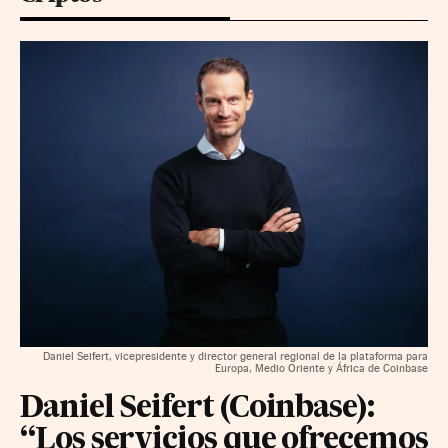
Daniel Seifert, vicepresidente y director general regional de la plataforma para
Europa, Medio Oriente y África de Coinbase
Daniel Seifert (Coinbase):
“Los servicios que ofrecemos