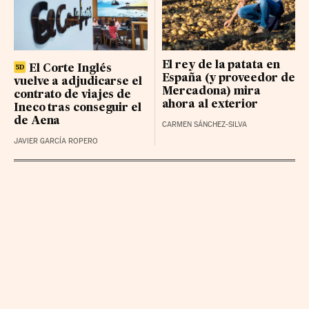
LOGISTA INTEGRAL BR
36.7 (0.34%)
NATURGY GRP BR
28.72 (-0.06%)
El rey de la patata en
El Corte Inglés
España (y proveedor de
vuelve a adjudicarse el
Mercadona) mira
contrato de viajes de
ahora al exterior
Ineco tras conseguir el
de Aena
CARMEN SÁNCHEZ-SILVA
JAVIER GARCÍA ROPERO