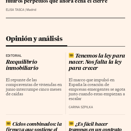
futuros perpetuos que ahora echa el cierre
ELISA TASCA
|
Madrid
Opinión y análisis
Tenemos la ley para
EDITORIAL
Reequilibrio
nacer. Nos falta la ley
inmobiliario
para crecer
El repunte de las
El marco que impulsó en
compraventas de viviendas en
España la creación de
junio interrumpe cinco meses
empresas emergentes se agota
de caídas
justo cuando estas empiezan a
escalar
CARINA SZPILKA
Ciclos combinados: la
¿Es fácil hacer
firmeza que sostiene el
trampas en un contrato